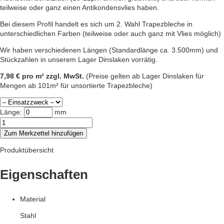
teilweise oder ganz einen Antikondensvlies haben.
Bei diesem Profil handelt es sich um 2. Wahl Trapezbleche in
unterschiedlichen Farben (teilweise oder auch ganz mit Vlies möglich)
Wir haben verschiedenen Längen (Standardlänge ca. 3.500mm) und
Stückzahlen in unserem Lager Dinslaken vorrätig.
7,98 € pro m² zzgl. MwSt.
(Preise gelten ab Lager Dinslaken für
Mengen ab 101m² für unsortierte Trapezbleche)
Länge:
mm
Stahltrapezprofil
35/207
Zum Merkzettel hinzufügen
–
2.
Produktübersicht
Wahl
Menge
Eigenschaften
Material
Stahl