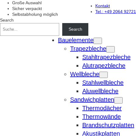
Zum
Große Auswahl
Kontakt
Inhalt
Sicher verpackt
Tel.: +49 2064 92721
springen
Selbstabholung möglich
Search
Search
Bauelemente
Trapezbleche
Stahltrapezbleche
Alutrapezbleche
Wellbleche
Stahlwellbleche
Aluwellbleche
Sandwichplatten
Thermodächer
Thermowände
Brandschutzplatten
Akustikplatten