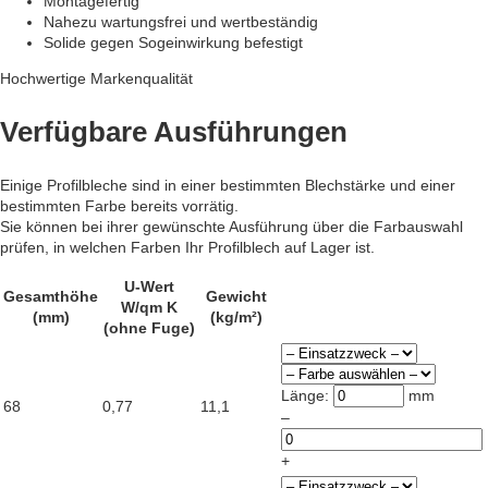
Montagefertig
Nahezu wartungsfrei und wertbeständig
Solide gegen Sogeinwirkung befestigt
Hochwertige Markenqualität
Verfügbare Ausführungen
Einige Profilbleche sind in einer bestimmten Blechstärke und einer
bestimmten Farbe bereits vorrätig.
Sie können bei ihrer gewünschte Ausführung über die Farbauswahl
prüfen, in welchen Farben Ihr Profilblech auf Lager ist.
U-Wert
Gesamthöhe
Gewicht
W/qm K
(mm)
(kg/m²)
(ohne Fuge)
Länge:
mm
68
0,77
11,1
–
+