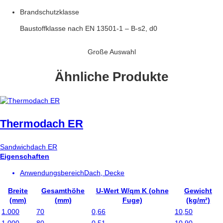
Brandschutzklasse
Baustoffklasse nach EN 13501-1 – B-s2, d0
Große Auswahl
Ähnliche Produkte
Thermodach ER
Sandwichdach ER
Eigenschaften
Anwendungsbereich
Dach, Decke
Breite
Gesamthöhe
U-Wert W/qm K (ohne
Gewicht
(mm)
(mm)
Fuge)
(kg/m²)
1.000
70
0,66
10,50