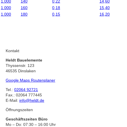
1.000
140
0,22
14,60
1.000
160
0,18
15,40
1.000
180
0,15
16,20
Kontakt
Heldt Bauelemente
Thyssenstr. 123
46535 Dinslaken
Google Maps Routenplaner
Tel.:
02064 92721
Fax.: 02064 777445
E-Mail:
info@heldt.de
Öffnungszeiten
Geschäftszeiten Büro
Mo – Do: 07:30 – 16:00 Uhr