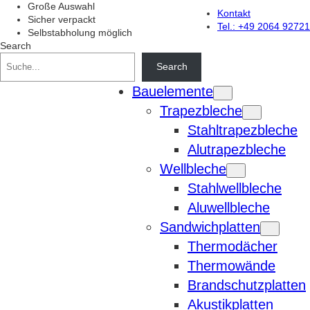
Zum
Große Auswahl
Kontakt
Inhalt
Sicher verpackt
Tel.: +49 2064 92721
springen
Selbstabholung möglich
Search
Search
Bauelemente
Trapezbleche
Stahltrapezbleche
Alutrapezbleche
Wellbleche
Stahlwellbleche
Aluwellbleche
Sandwichplatten
Thermodächer
Thermowände
Brandschutzplatten
Akustikplatten