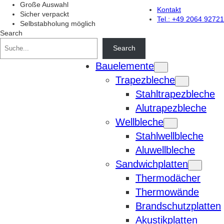
Zum
Große Auswahl
Kontakt
Inhalt
Sicher verpackt
Tel.: +49 2064 92721
springen
Selbstabholung möglich
Search
Search
Bauelemente
Trapezbleche
Stahltrapezbleche
Alutrapezbleche
Wellbleche
Stahlwellbleche
Aluwellbleche
Sandwichplatten
Thermodächer
Thermowände
Brandschutzplatten
Akustikplatten