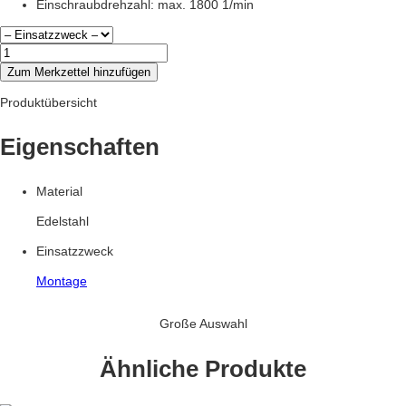
Einschraubdrehzahl: max. 1800 1/min
Überlappungsschraube
JT3
Zum Merkzettel hinzufügen
–
2H
Produktübersicht
4,8
x
Eigenschaften
19
Menge
Material
Edelstahl
Einsatzzweck
Montage
Große Auswahl
Ähnliche Produkte