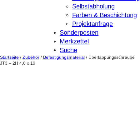
Selbstabholung
Farben & Beschichtung
Projektanfrage
Sonderposten
Merkzettel
Suche
Startseite
/
Zubehör
/
Befestigungsmaterial
/ Überlappungsschraube
JT3 – 2H 4,8 x 19