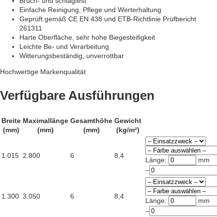
Bruch- und schlagfest
Einfache Reinigung, Pflege und Werterhaltung
Geprüft gemäß CE EN 438 und ETB-Richtlinie Prüfbericht
261311
Harte Oberfläche, sehr hohe Biegesteifigkeit
Leichte Be- und Verarbeitung
Witterungsbeständig, unverrottbar
Hochwertige Markenqualität
Verfügbare Ausführungen
Breite
Maximallänge
Gesamthöhe
Gewicht
(mm)
(mm)
(mm)
(kg/m²)
1.015
2.800
6
8,4
Länge:
mm
–
1.300
3.050
6
8,4
Länge:
mm
–