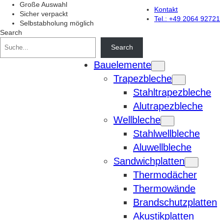
Zum
Große Auswahl
Kontakt
Inhalt
Sicher verpackt
Tel.: +49 2064 92721
springen
Selbstabholung möglich
Search
Search
Bauelemente
Trapezbleche
Stahltrapezbleche
Alutrapezbleche
Wellbleche
Stahlwellbleche
Aluwellbleche
Sandwichplatten
Thermodächer
Thermowände
Brandschutzplatten
Akustikplatten